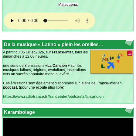
Malaguena,
De la musique « Latino » plein les oreilles…
A partir du 05 juillet 2026, sur
France-Inter
, tous les
dimanches à 12:00 heures,
une série de 8 émissions
«La Canción »
sur les
musiques latines, origines, évolutions, inspirations
vers un succès populaire mondial avéré…
Ces émissions sont également disponibles sur le site de France-Inter en
podcast, (
pour une écoute
plus libre)
https://www.radiofrance.fr/franceinter/podcasts/la-cancion
Karambolage