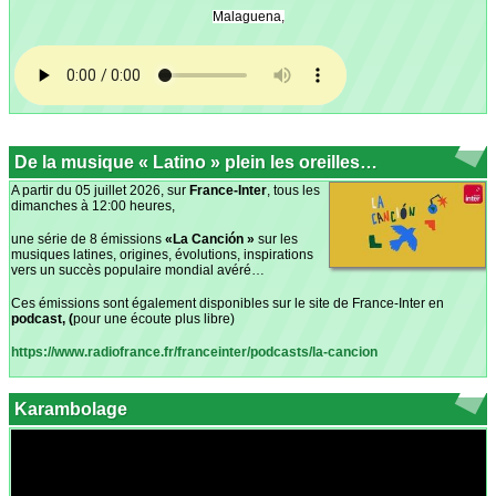
Malaguena,
De la musique « Latino » plein les oreilles…
A partir du 05 juillet 2026, sur
France-Inter
, tous les
dimanches à 12:00 heures,
une série de 8 émissions
«La Canción »
sur les
musiques latines, origines, évolutions, inspirations
vers un succès populaire mondial avéré…
Ces émissions sont également disponibles sur le site de France-Inter en
podcast, (
pour une écoute
plus libre)
https://www.radiofrance.fr/franceinter/podcasts/la-cancion
Karambolage