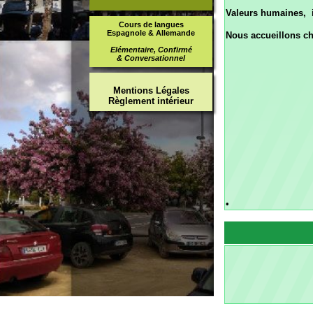
Mentions Légales
Règlement intérieur
•
Les cou
Les cou
►
Votre professeur d