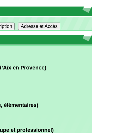
rovence)
ires)
fessionnel)