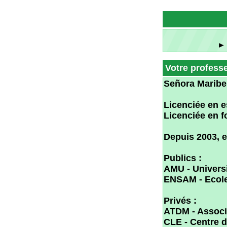
Señora Maribel Bel
L
icenciée en espagn
Licenciée en format
Depuis 2003, elle e
Publics :
AMU - Université du
ENSAM - Ecole Natio
Privés :
ATDM - Association
CLE - Centre de Lan
UTIEL - Comité de j
Pour la joindre par M
Retour Haut de Page