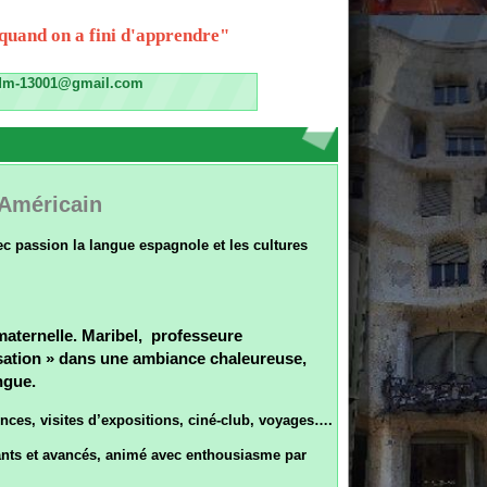
il.com
n
ngue espagnole et les cultures
aribel, professeure
s une ambiance chaleureuse,
 d’expositions, ciné-club, voyages….
és, animé avec enthousiasme par
’Administration.