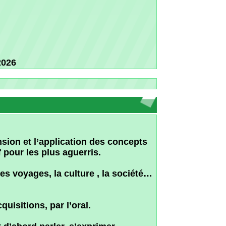
pplication des concepts
plus aguerris.
 la culture , la société…
par l’oral.
rler, s’exprimer.
un et de s’adapter afin
sseur a établi un
 non directif.
 de chacun de nos
 met à disposition de
ges, vidéos...