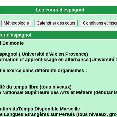
monte
ol ( Université d’Aix en Provence)
ion d' apprentissage en alternance (Université d’Aix en P
xerce dans différents organismes :
 temps libre (tous niveaux)
nale Supérieure des Arts et Métiers (débutants, élémenta
 duTemps Disponible Marseille
gues Etrangères sur Pertuis (tous niveaux, groupe et pro
umelage franco espagnol sur Pertuis. (moyen)
ail, cliquez ICI
Début des cours le 14 Septembre 2026