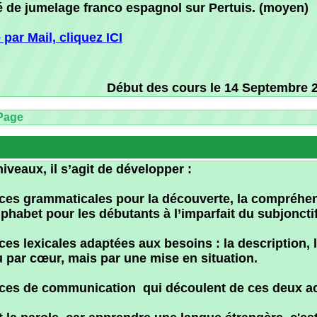
x, il s’agit de développer :
ammaticales pour la découverte, la compréhension et l’a
et pour les débutants à l’imparfait du subjonctif pour les 
icales adaptées aux besoins : la description, les voyages,
cœur, mais par une mise en situation.
 communication qui découlent de ces deux acquisitions, 
arole, car apprendre une langue étrangère, c'est d’abord pa
permet de prendre son temps, d’écouter les besoins de chac
n de s’enrichir à son rythme et de participer.
eindre sont ceux que vous vous êtes fixés même si le profe
rogression. Le professeur ou formateur est accompagnant
eo Atdm dispose d'un Forum. Ce Forum est l’espace privé
t, entre autres, un blog : “Supports de cours”. Ce dernier
s nécessaires à la préparation des cours : documents, ima