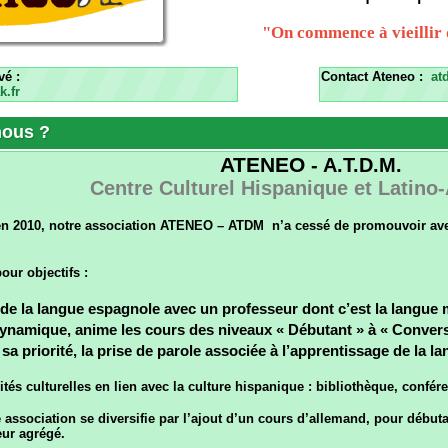
Contact Ateneo :
atdm-13001@gma
?
ATENEO
- A.T.D.M.
Centre Culturel Hispanique et Latino-Américai
, notre association ATENEO – ATDM n’a cessé de promouvoir avec passion la la
ctifs :
angue espagnole avec un professeur dont c’est la langue maternelle. M
ue, anime les cours des niveaux « Débutant » à « Conversation » dan
rité, la prise de parole associée à l’apprentissage de la langue.
lturelles en lien avec la culture hispanique : bibliothèque, conférences, visites
ation se diversifie par l’ajout d’un cours d’allemand, pour débutants et avanc
égé.
es et sens de l’action au service de la pédagogie animent l’équipe du Conseil d
nnée de l’ordre de 120 membres dans nos locaux :
Au CMA Castellane 23, rue Falque 13006 MARSEILLE