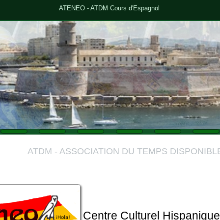
ATENEO - ATDM Cours d'Espagnol
ATDM - ASSOCIATION DU TEMPS DISPONIBLE MARSE
Centre Culturel Hispanique et Latin
"On commence à vieillir quand on a f