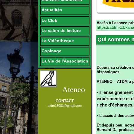
Le Club
Accès à l'espace privé :
https://atdm-13.kanak.fr
Le salon de lecture
Qui sommes nous 
La Vidéothèque
Copinage
La Vie de l'Association
Depuis sa création en 2010
hispaniques.
ATENEO – ATDM a pour obje
Ateneo
L
’enseignement de la l
•
expérimentée et dynamiq
CONTACT
riche d’échanges, sa prio
atdm13001@gmail.com
• L’accès à des activités cu
Et depuis peu, notre associ
Bernard D., professeur agr
Valeurs humaines, initiativ
Cours de langues
Espagnole & Allemande
Nous accueillons chaque a
Elémentaire, Confirmé
& Conversationnel