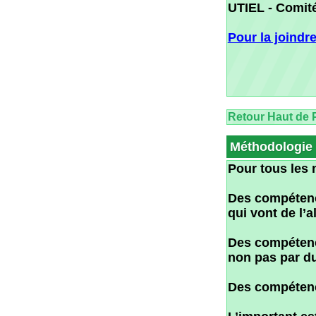
Méthodologie
Pour tous les niveau
Des compétences gr
qui vont de l’alphab
Des compétences lex
non pas par du par 
Des compétences de
L’important est la p
Un effectif réduit 
de permettre à chacu
Les objectifs à att
programme ou une p
L'Association Aten
membres. Il contien
chacun, les élément